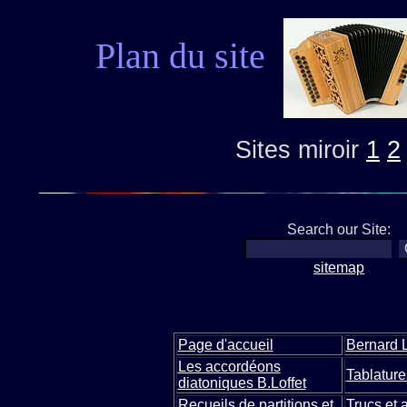
Plan du site
Sites miroir
1
2
Search our Site:
sitemap
Page d'accueil
Bernard L
Les accordéons
Tablature
diatoniques B.Loffet
Recueils de partitions et
Trucs et 