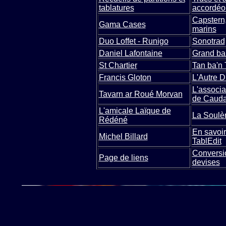
tablatures
accordéo
Capstern,
Gama Cases
marins
Duo Loffet - Runigo
Sonotrad
Daniel Lafontaine
Grand bal
St Chartier
Tan ba'n 
Francis Gloton
L'Autre Di
L'associa
Tavarn ar Roué Morvan
de Caud
L'amicale Laïque de
La Soulè
Rédéné
En savoir
Michel Billard
TablEdit
Conversi
Page de liens
devises