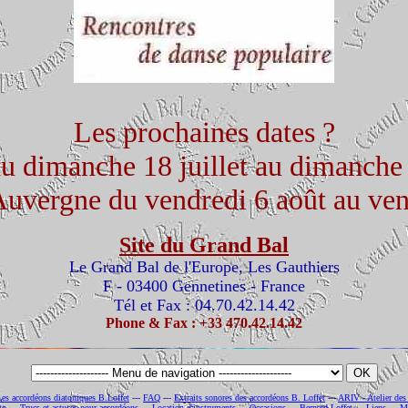
Les prochaines dates ?
u dimanche 18 juillet au dimanche 
Auvergne du vendredi 6 août au ve
Site du Grand Bal
Le Grand Bal de l'Europe, Les Gauthiers
F - 03400 Gennetines - France
Tél et Fax : 04.70.42.14.42
Phone & Fax : +33 470.42.14.42
Les accordéons diatoniques B.Loffet
---
FAQ
---
Extraits sonores des accordéons B. Loffet
---
ARIV - Atelier des
to
---
Trucs et astuces pour accordéons
---
Location d'instruments
---
Occasions
---
Bernard Loffet
---
Liens
---
Me