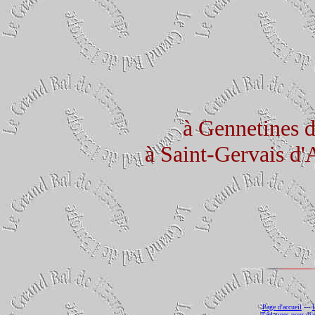
à Gennetines d
à Saint-Gervais d'
Page d'accueil
---
Tablatures pour dia