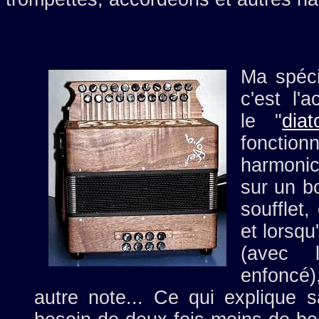
Ma spéci
c'est l'
le "
diat
fonctio
harmonic
sur un b
soufflet,
et lorsqu'
(avec 
enfoncé
autre note... Ce qui explique sa 