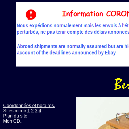
Coordonnées et horaires.
Sites miroir
1
2
3
4
Plan du site
Mon CD...